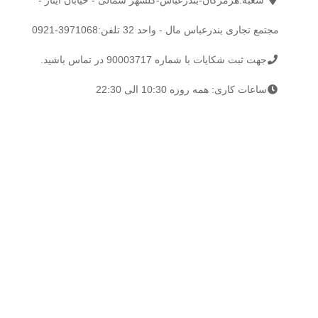
شعبه:هرمزگان-بندرعباس-گلشهر شمالی - خیابان ایثار -
مجتمع تجاری بندرعباس مال - واحد 32 تلفن:
3971068-0921
جهت ثبت شکایات با شماره
90003717
در تماس باشید.
ساعات کاری: همه روزه 10:30 الی 22:30