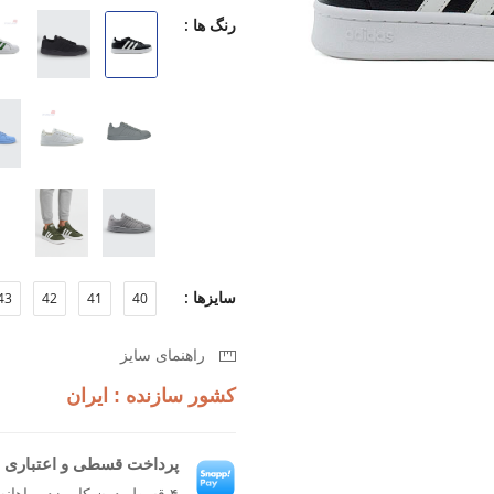
بماند.
رنگ ها :
طراحی مدرن که به آسانی با استایل
زیره سبک برای راحتی بیشتر در طول
قابلیت تنفس بالا برای جلوگیری از تع
اگر به دنبال کفشی هستید که همزمان ر
Grand Court 2.0 M انتخابی بی‌نظیر برای شما خواهد بود.
سایزها :
43
42
41
40
راهنمای سایز
کشور سازنده : ایران
پرداخت قسطی و اعتباری ب
۴ قسط بدون کارمزد، ماهانه ۹۸۷٬۵۰۰ تومان