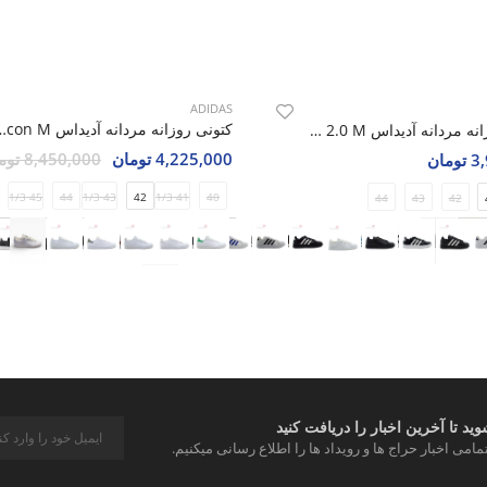
ADIDAS
کتونی روزانه مردانه آدیداس  M
کتونی روزانه مردانه آدیداس Adidas Grand Court 2.0 M
4,225,000 تومان
8,450,000 تومان
مان
45 1/3
44
43 1/3
42
41 1/3
40
44
43
42
د تا آخرین اخبار را دریافت کنید
مامی اخبار حراج ها و رویداد ها را اطلاع رسانی میکنیم.