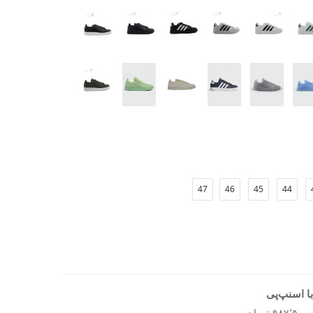
‌های مختلف هماهنگ می‌شود
 روز
ریق پا
احتی و زیبایی را ارائه دهد، کفش روزانه مردانه آدیداس
47
46
45
44
ا اسنپ‌پی