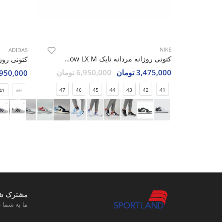
NIKE
ADIDAS
کتونی روزانه مردانه نایک Nike Air Jordan 1 Low LX M
3,475,000 تومان
6,950,000 تومان
3,950,000 تو
47
46
45
44
43
42
41
41
40
مشترک شوی
ما به شما ت