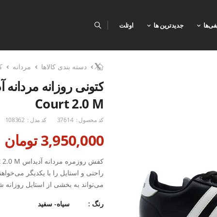
فی‌ها
جدیدترین ها
اوتلت
دسته بندی کالاها
مردانه
ک
Court 2.0 M
کد محصول :
37614
کد مدل :
108362
3,950,000 تومان
راحتی و استایل را با یکدیگر می‌خواه
می‌تواند به بخشی از استایل روزانه ش
مناسب است و به لطف طراحی آن، می‌ت
رنگ :
سیاه- سفید
بیشتر سپری کنید. علاوه بر این، این