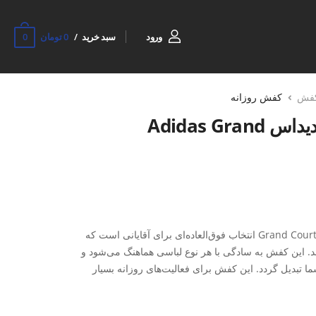
0
ورود
سبد خرید
0 تومان
فش
کفش روزانه
کتونی روزانه مردانه آدیداس Adidas Grand
کفش روزمره مردانه آدیداس Grand Court 2.0 M انتخاب فوق‌العاده‌ای برای آقایانی است که
ند. این کفش به سادگی با هر نوع لباسی هماهنگ می‌شود و
ما تبدیل گردد. این کفش برای فعالیت‌های روزانه بسیار
وانید بدون احساس سنگینی یا خستگی، روزتان را با انرژی
 کفش به پای شما کمک می‌کند تا در طول روز خنک و خشک