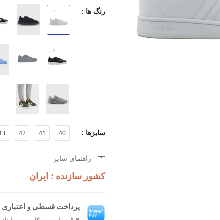
بماند.
رنگ ها :
طراحی مدرن که به آسانی با استایل
زیره سبک برای راحتی بیشتر در طول
قابلیت تنفس بالا برای جلوگیری از تع
اگر به دنبال کفشی هستید که همزمان ر
Grand Court 2.0 M انتخابی بی‌نظیر برای شما خواهد بود.
سایزها :
43
42
41
40
راهنمای سایز
کشور سازنده : ایران
پرداخت قسطی و اعتباری ب
۴ قسط بدون کارمزد، ماهانه ۹۸۷٬۵۰۰ تومان