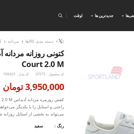
فی‌ها
جدیدترین ها
اوتلت
دسته بندی کالاها
مردانه
ک
Court 2.0 M
کد محصول :
37975
کد مدل :
108429
3,950,000 تومان
راحتی و استایل را با یکدیگر می‌خواه
می‌تواند به بخشی از استایل روزانه ش
مناسب است و به لطف طراحی آن، می‌ت
رنگ :
سفید
بیشتر سپری کنید. علاوه بر این، این