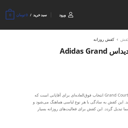
0
ورود
سبد خرید
0 تومان
فش
کفش روزانه
کتونی روزانه مردانه آدیداس Adidas Grand
کفش روزمره مردانه آدیداس Grand Court 2.0 M انتخاب فوق‌العاده‌ای برای آقایانی است که
ند. این کفش به سادگی با هر نوع لباسی هماهنگ می‌شود و
ما تبدیل گردد. این کفش برای فعالیت‌های روزانه بسیار
وانید بدون احساس سنگینی یا خستگی، روزتان را با انرژی
 کفش به پای شما کمک می‌کند تا در طول روز خنک و خشک