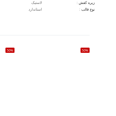
لاستیک
زیره کفش :
استاندارد
نوع قالب :
50%
50%