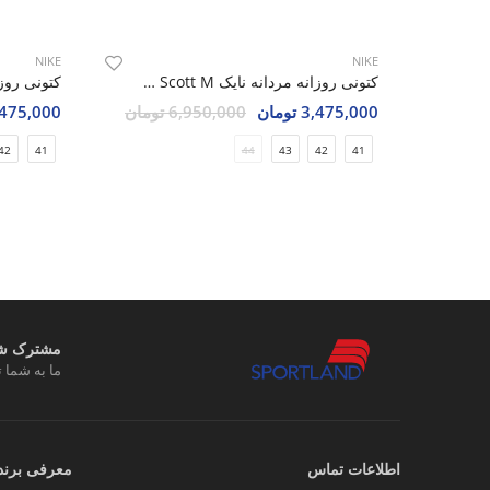
NIKE
NIKE
کتونی روزانه مردانه نایک Nike Jordan 1 Low Travis Scott M
3,475,000 تومان
6,950,000 تومان
3,475,000 تو
42
41
44
43
42
41
مشترک شوی
ما به شما ت
اطلاعات تماس
معرفی برند