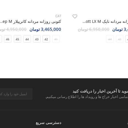
CAT
کتونی روزانه مردانه نایک Nike Jordan 1 Low Travis Scott LX M
کتونی روزانه مردانه کاترپیلار ar Clean Step M
مان
6,950,000 تومان
3,465,000 تومان
4,950,000 تومان
46
45
44
43
42
41
44
43
د تا آخرین اخبار را دریافت کنید
مامی اخبار حراج ها و رویداد ها را اطلاع رسانی میکنیم.
دسترسی سریع