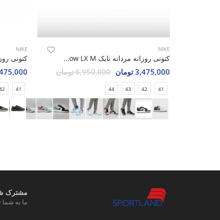
NIKE
NIKE
کتونی روزانه مردانه نایک Nike Air Jordan 1 Low LX M
3,475,000 تومان
6,950,000 تومان
3,475,000 تو
42
41
44
43
42
41
مشترک شوی
ما به شما ت