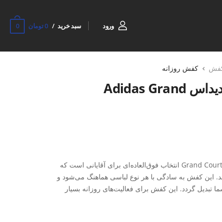
0
ورود
سبد خرید
0 تومان
فش
کفش روزانه
کتونی روزانه مردانه آدیداس Adidas Grand
کفش روزمره مردانه آدیداس Grand Court 2.0 M انتخاب فوق‌العاده‌ای برای آقایانی است که
ند. این کفش به سادگی با هر نوع لباسی هماهنگ می‌شود و
ما تبدیل گردد. این کفش برای فعالیت‌های روزانه بسیار
وانید بدون احساس سنگینی یا خستگی، روزتان را با انرژی
 کفش به پای شما کمک می‌کند تا در طول روز خنک و خشک