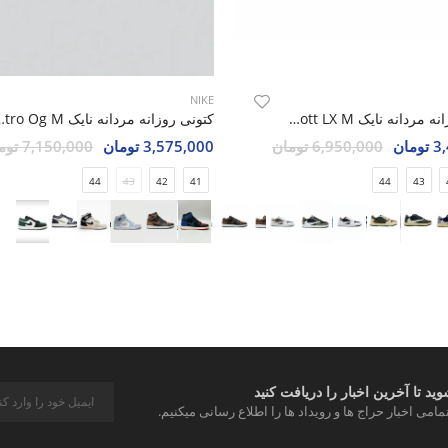
NIKE
کتونی روزانه مردانه نایک Nike Jordan 1 Low Travis Scott LX M
کتونی روزانه مردانه نایک 
مان
6,950,000 تومان
3,575,000 تومان
7,150,000 تومان
44
43
42
41
44
43
د تا آخرین اخبار را دریافت کنید
مامی اخبار حراج ها و رویداد ها را اطلاع رسانی میکنیم.