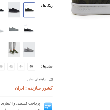
بماند.
رنگ ها :
طراحی مدرن که به آسانی با استایل
زیره سبک برای راحتی بیشتر در طول
قابلیت تنفس بالا برای جلوگیری از تع
اگر به دنبال کفشی هستید که همزمان ر
Grand Court 2.0 M انتخابی بی‌نظیر برای شما خواهد بود.
سایزها :
43
42
41
40
راهنمای سایز
کشور سازنده : ایران
پرداخت قسطی و اعتباری ب
۴ قسط بدون کارمزد، ماهانه ۹۸۷٬۵۰۰ تومان