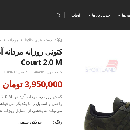
فی‌ها
جدیدترین ها
اوتلت
دسته بندی کالاها
مردانه
ک
Court 2.0 M
کد محصول :
46498
کد مدل :
110949
3,950,000 تومان
راحتی و استایل را با یکدیگر می‌خواه
می‌تواند به بخشی از استایل روزانه ش
مناسب است و به لطف طراحی آن، می‌ت
رنگ :
چریکی یشمی
بیشتر سپری کنید. علاوه بر این، این