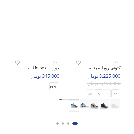
NIKE
NIKE
کتونی روزانه زنانه نایک Nike Jordan Travis Scott 1 Mid W
جوراب Unisex نایک Nike Roam U
3,225,000 تومان
345,000 تومان
6,450,000 تومان
36-41
40
39
38
37