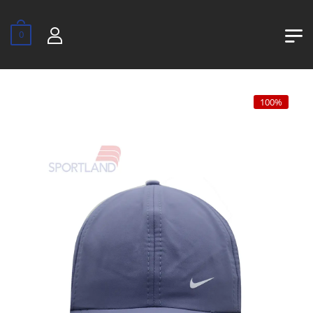
0
100%