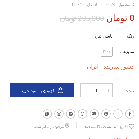
کد محصول :
50524
کد مدل :
112349
0 تومان
295,000 تومان
رنگ :
یاسی تیره
سایزها :
Free
کشور سازنده : ایران
تعداد :
افزودن به سبد خرید
افزودن به لیست علاقه‌مندی ها
موجود در سایر شعب