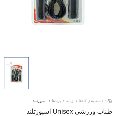
دسته بندی کالاها
زنانه
برندها
اسپورتلند
طناب ورزشی Unisex اسپورتلند