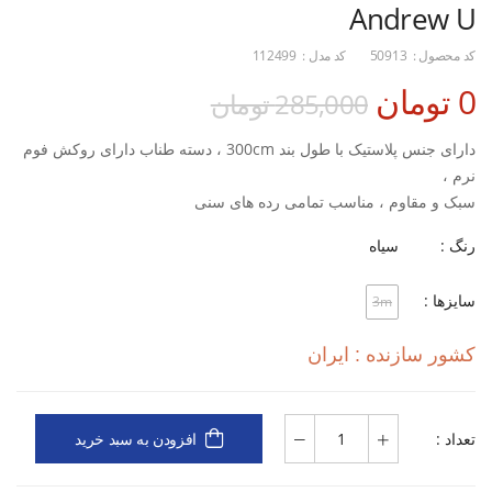
Andrew U
کد محصول :
50913
کد مدل :
112499
0 تومان
285,000 تومان
دارای جنس پلاستیک با طول بند 300cm ، دسته طناب دارای روکش فوم
نرم ،
سبک و مقاوم ، مناسب تمامی رده های سنی
رنگ :
سیاه
سایزها :
3m
کشور سازنده : ایران
تعداد :
افزودن به سبد خرید