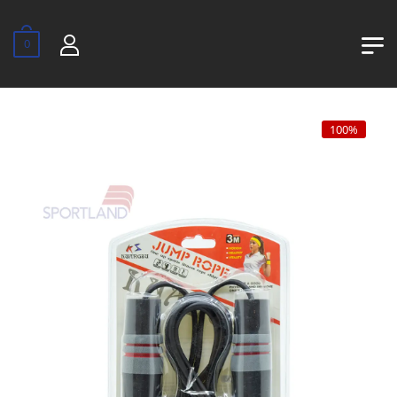
0
100%