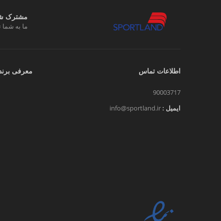
مشترک شوی
ما به شما ت
اطلاعات تماس
معرفی برند
90003717
ایمیل :
info@sportland.ir