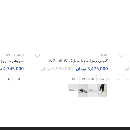
SPORTLAND
NIKE
سیکس Asics Matflex 5 U
کتونی روزانه زنانه نایک Nike Jordan 1 Low Travis Scott W
3,475,000 تومان
6,950,000 تومان
4,745,000 تومان
L
M
40
39
45
38
44
37
43
42
41