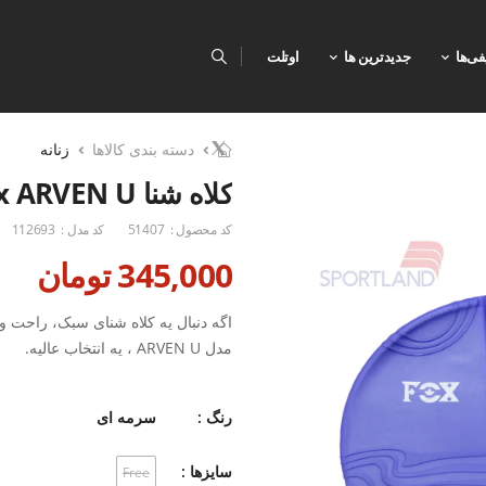
فی‌ها
جدیدترین ها
اوتلت
دسته بندی کالاها
زنانه
کلاه شنا Unisex Fox ARVEN U
کد محصول :
51407
کد مدل :
112693
345,000 تومان
اگه دنبال یه کلاه شنای سبک، راحت و
مدل ARVEN U ، یه انتخاب عالیه.
این کلاه از پلاستیک انعطاف‌پذیر و 
رنگ :
سرمه ای
اینکه موها رو اذیت کنه یا فشار اضاف
همه—چه خانم‌ها چه آقایون—کاملاً م
سایزها :
Free