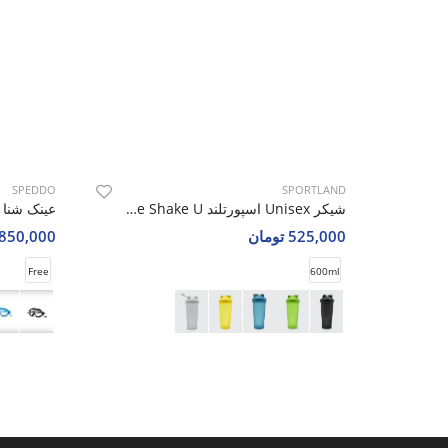
SPEDDO
SPORTLAND
شیکر Unisex اسپورتلند Core Shake U
525,000 تومان
1,850,000 تو
Free
600ml