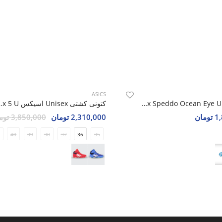
ASICS
عینک شنا Unisex Speddo Ocean Eye U
کتونی کشتی Unisex ا
مان
2,310,000 تومان
3,850,000 تومان
40
39
38
37
36
35