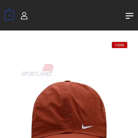
0
100%