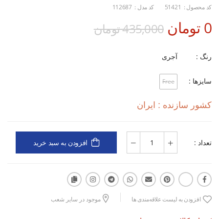
کد محصول :
51421
کد مدل :
112687
0 تومان
435,000 تومان
رنگ :
آجری
سایزها :
Free
کشور سازنده : ایران
تعداد :
افزودن به سبد خرید
افزودن به لیست علاقه‌مندی ها
موجود در سایر شعب