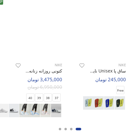
NIKE
NIKE
ساق پا Unisex نایک Nike Nike soccer cleats U
کتونی روزانه زنانه نایک Nike Air Jordan 1 Low LX W
245,000 تومان
3,475,000 تومان
6,950,000 تومان
Free
40
39
38
37