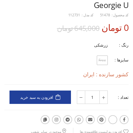
Georgie U
کد محصول :
51478
کد مدل :
112731
0 تومان
645,000 تومان
رنگ :
زرشکی
سایزها :
Free
کشور سازنده : ایران
تعداد :
افزودن به سبد خرید
افزودن به لیست علاقه‌مندی ها
موجود در سایر شعب