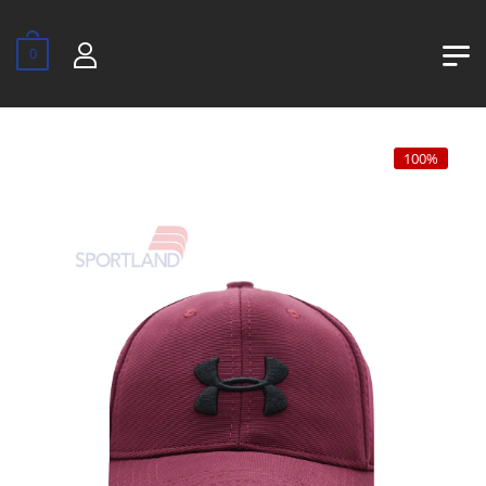
0
100%