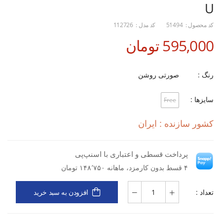
U
کد محصول :
51494
کد مدل :
112726
595,000 تومان
رنگ :
صورتی روشن
سایزها :
Free
کشور سازنده : ایران
پرداخت قسطی و اعتباری با اسنپ‌پی
۴ قسط بدون کارمزد، ماهانه ۱۴۸٬۷۵۰ تومان
تعداد :
افزودن به سبد خرید