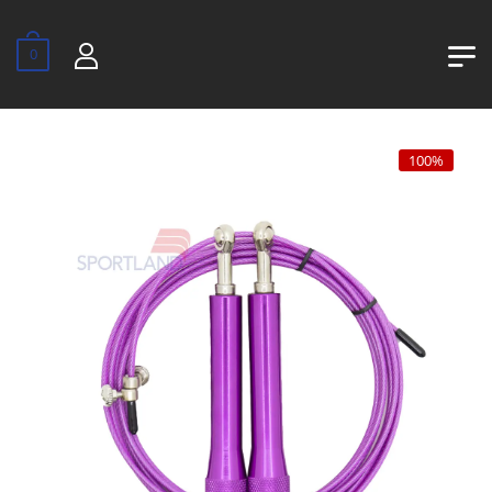
0
100%