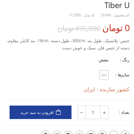
Tiber U
کد محصول :
51649
کد مدل :
112780
0 تومان
495,000 تومان
جنس: پلاستیک، طول بند: 300cm، طول دسته: 18cm، بند کابلی مقاوم،
دسته از جنس فلز، سبک و خوش دست
رنگ :
بنفش
سایزها :
3m
کشور سازنده : ایران
تعداد :
افزودن به سبد خرید