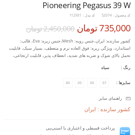
Pioneering Pegasus 39 W
کد محصول :
52074
کد مدل :
112931
735,000 تومان
2,450,000 تومان
کشور سازنده: ایران،جنس رویه: Mesh،جنس زیره: Eva، قالب:
استاندارد، ویژگی زیره: فوق العاده نرم و منعطف، بسیار سبک، قابلیت
تحمل بالای شوک و ضربه های شدید، انعطاف پذیر، قابلیت ارتجاعی،
مقاوم در برابر ضربه کفی: قابل تعویض، نحوه بسته شدن کفش: بندی،
رنگ :
سیاه
مناسب استفاده در: روزمره،تمرین،ورزش،پیاده روی
سایزها :
40
39
38
37
راهنمای سایز
کشور سازنده : ایران
پرداخت قسطی و اعتباری با اسنپ‌پی