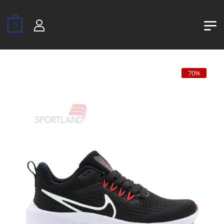
0
70%