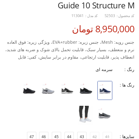
Guide 10 Structure M
کد محصول :
52503
کد مدل :
113041
8,950,000 تومان
جنس رویه: Mesh، جنس زیره: EVA+rubber، ویژگی زیره: فوق العاده
نرم و منعطف، بسیار سبک، قابلیت تحمل بالای شوک و ضربه های شدید،
انعطاف پذیر، قابلیت ارتجاعی، مقاوم در برابر سایش، کفی: قابل
تعویض، نحوه بسته شدن کفش: بندی، مناسب استفاده در: تمرین و
رنگ :
سرمه ای
روزمره
رنگ ها :
سایزها :
47
46
45
44
43
42
41