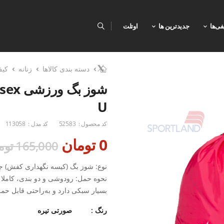
فی‌ها
جدیدترین ها
اوتلت
دسته بندی کالاها
زنانه
کی
U
کد محصول :
52583
کد مدل :
113058
0 تومان
165,000 تومان
نوع: شوز بگ (کیسه نگهداری کفش) جن
نحوه حمل: رودوشی و دو بندی، کاملا
بسیار سبکی دارد و به‌راحتی قابل ح
رنگ :
صورتی تیره