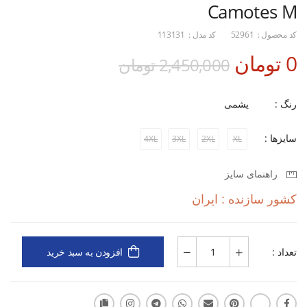
Camotes M
کد محصول :
52961
کد مدل :
113131
0 تومان
2,450,000 تومان
رنگ :
یشمی
سایزها :
4XL
3XL
2XL
XL
راهنمای سایز
کشور سازنده : ایران
تعداد :
افزودن به سبد خرید