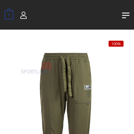
0
100%