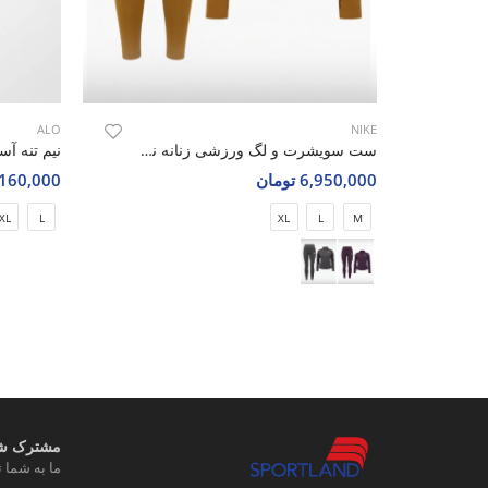
ALO
NIKE
ست سویشرت و لگ ورزشی زنانه نایک Nike Pro Motion W
6,950,000 تومان
3,160,000 تو
XL
L
XL
L
M
مشترک شوی
ما به شما ت