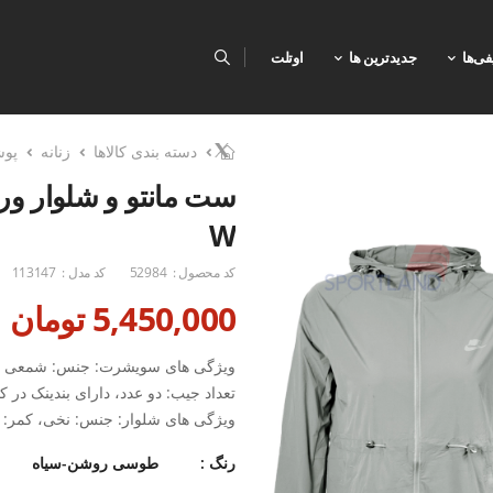
فی‌ها
جدیدترین ها
اوتلت
دسته بندی کالاها
زنانه
پو
W
کد محصول :
52984
کد مدل :
113147
5,450,000 تومان
ویژگی های سویشرت: جنس: شمعی ، طرح
تعداد جیب: دو عدد، دارای بندینک در 
ویژگی های شلوار: جنس: نخی، کمر: ک
استایل لباس: نرمال فیت، مناسب استف
رنگ :
طوسی روشن-سیاه