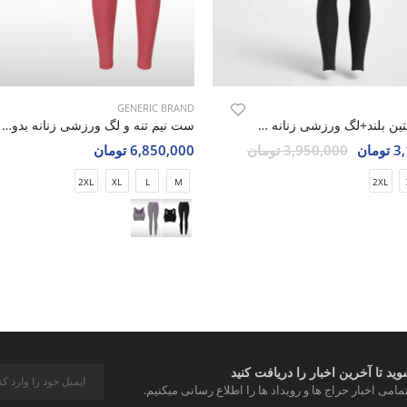
GENERIC BRAND
نیم تنه آستین بلند+لگ ورزشی زنانه الو Alo Hyper Fit W
ست نیم تنه و لگ ورزشی زنانه بدون برند Elegant Fit W
مان
3,950,000 تومان
6,850,000 تومان
2XL
XL
L
M
2XL
د تا آخرین اخبار را دریافت کنید
مامی اخبار حراج ها و رویداد ها را اطلاع رسانی میکنیم.