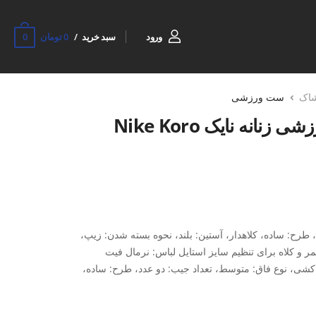
0
ورود
سبد خرید
0 تومان
شاک
ست ورزشی
ست مانتو و شلوار ورزشی زنانه نایک Nike Koro
: ساده، کلاهدار، آستین: بلند، نحوه بسته شدن: زیپ،
کمر و کلاه برای تنظیم سایز استایل لباس: نرمال فیت
شی، نوع فاق: متوسط، تعداد جیب: دو عدد، طرح: ساده،
اده در: تمرین و روزمره