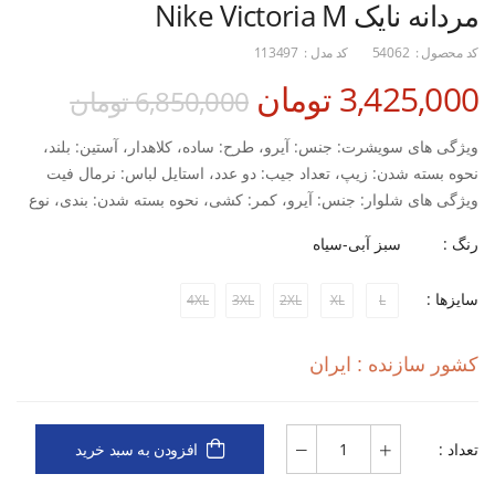
مردانه نایک Nike Victoria M
کد محصول :
54062
کد مدل :
113497
3,425,000 تومان
6,850,000 تومان
ویژگی های سویشرت: جنس: آیرو، طرح: ساده، کلاهدار، آستین: بلند،
نحوه بسته شدن: زیپ، تعداد جیب: دو عدد، استایل لباس: نرمال فیت
ویژگی های شلوار: جنس: آیرو، کمر: کشی، نحوه بسته شدن: بندی، نوع
فاق: متوسط، تعداد جیب: دو عدد، طرح: ساده، استایل لباس: نرمال
رنگ :
سبز آبی-سیاه
فیت، مناسب استفاده در: تمرین و روزمره
سایزها :
4XL
3XL
2XL
XL
L
کشور سازنده : ایران
تعداد :
افزودن به سبد خرید