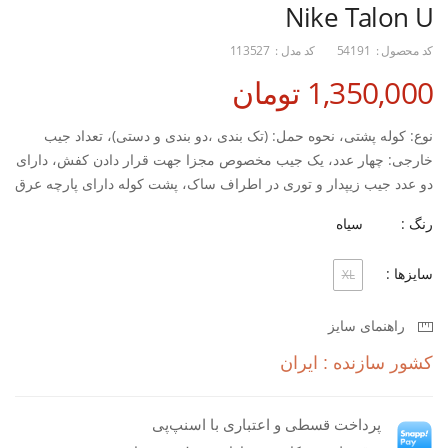
Nike Talon U
کد محصول :
54191
کد مدل :
113527
1,350,000 تومان
نوع: کوله پشتی، نحوه حمل: (تک بندی ،دو بندی و دستی)، تعداد جیب
خارجی: چهار عدد، یک جیب مخصوص مجزا جهت قرار دادن کفش، دارای
دو عدد جیب زیپدار و توری در اطراف ساک، پشت کوله دارای پارچه عرق
گیر، جنس: برزنت، نحوه بسته شدن: زیپ
رنگ :
سیاه
سایزها :
XL
راهنمای سایز
کشور سازنده : ایران
پرداخت قسطی و اعتباری با اسنپ‌پی