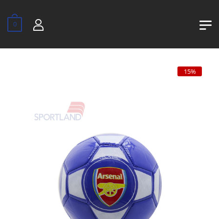
0
15%