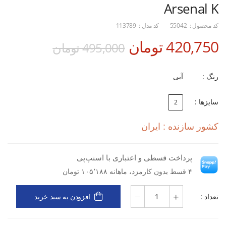
Arsenal K
کد محصول :
55042
کد مدل :
113789
420,750 تومان
495,000 تومان
رنگ :
آبی
سایزها :
2
کشور سازنده : ایران
پرداخت قسطی و اعتباری با اسنپ‌پی
۴ قسط بدون کارمزد، ماهانه ۱۰۵٬۱۸۸ تومان
تعداد :
افزودن به سبد خرید