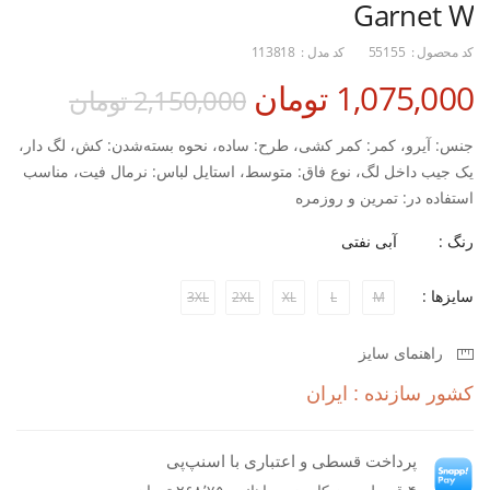
Garnet W
کد محصول :
55155
کد مدل :
113818
1,075,000 تومان
2,150,000 تومان
جنس: آیرو، کمر: کمر کشی، طرح: ساده، نحوه بسته‌شدن: کش، لگ دار،
یک جیب داخل لگ، نوع فاق: متوسط، استایل لباس: نرمال فیت، مناسب
استفاده در: تمرین و روزمره
رنگ :
آبی نفتی
سایزها :
3XL
2XL
XL
L
M
راهنمای سایز
کشور سازنده : ایران
پرداخت قسطی و اعتباری با اسنپ‌پی