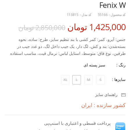
Fenix W
کد محصول :
55166
کد مدل :
113815
1,425,000 تومان
2,850,000 تومان
جنس: آیرو، کمر: کمر کشی با بند تنظیم سایز، طرح: ساده، نحوه
بسته‌شدن: بند و کش، لگ دار، یک جیب داخل لگ، دو عدد جیب در
طرفین، نوع فاق: متوسط، استایل لباس: نرمال فیت، مناسب استفاده
در: تمرین و روزمره
رنگ :
سبز پسته ای
سایزها :
XL
L
M
S
راهنمای سایز
کشور سازنده : ایران
پرداخت قسطی و اعتباری با اسنپ‌پی