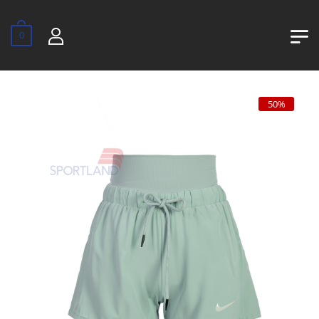
0
50%