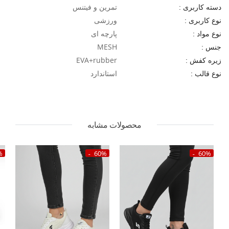
تمرین و فیتنس
دسته کاربری :
ورزشی
نوع کاربری :
پارچه ای
نوع مواد :
MESH
جنس :
EVA+rubber
زیره کفش :
استاندارد
نوع قالب :
محصولات مشابه
%
60%
60%