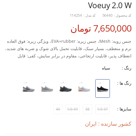
Voeuy 2.0 W
کد محصول :
56440
کد مدل :
114254
7,650,000 تومان
جنس رویه: Mesh، جنس زیره: EVA+rubber، ویژگی زیره: فوق العاده
نرم و منعطف، بسیار سبک، قابلیت تحمل بالای شوک و ضربه های شدید،
انعطاف پذیر، قابلیت ارتجاعی، مقاوم در برابر سایش، کفی: قابل
تعویض، نحوه بسته شدن کفش: بندی، مناسب استفاده در: تمرین و
رنگ :
سیاه
روزمره
رنگ ها :
سایزها :
40
39 1/3
38
37 1/3
کشور سازنده : ایران