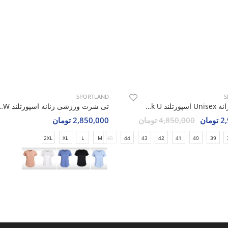
SPORTLAND
S
کتونی روزانه Unisex اسپورتلند Lite Walk U
تی شرت ورزشی زنانه اسپو
مان
4,850,000 تومان
2,850,000 تومان
2XL
XL
L
M
45
44
43
42
41
40
39