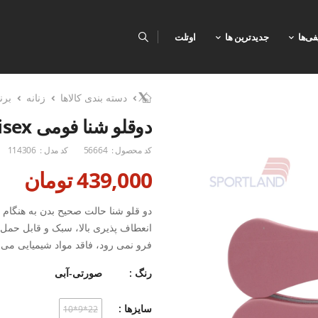
فی‌ها
جدیدترین ها
اوتلت
دسته بندی کالاها
زنانه
برن
دوقلو شنا فومی Unisex اسپورتلند Marlow U
کد محصول :
56664
کد مدل :
114306
439,000 تومان
دو قلو شنا حالت صحیح بدن به هنگام
انعطاف پذیری بالا، سبک و قابل حمل،
فرو نمی رود، فاقد مواد شیمیایی می با
10*9*22، جنس: فوم، مناسب استفاده در: شنا
رنگ :
صورتی-آبی
سایزها :
22*9*10