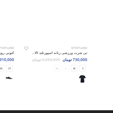
PORTLAND
SPORTLAND
تی شرت ورزشی زنانه اسپورتلند Athleto W
730,000 تومان
3,650,000 تومان
2,910,000 تو
38
37
XL
L
M
S