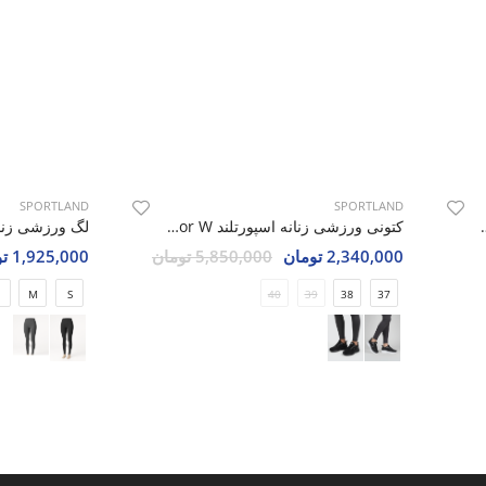
SPORTLAND
SPORTLAND
رتلند SHIFT Mode W
کتونی ورزشی زنانه اسپورتلند Raptor W
2,340,000 تومان
5,850,000 تومان
1,925,000 تومان
M
S
40
39
38
37