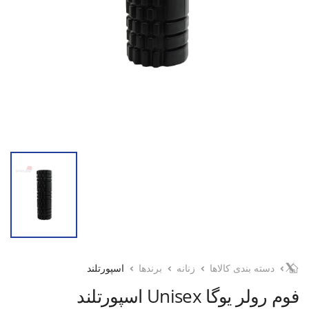
دسته بندی کالاها
زنانه
برندها
اسپورتلند
فوم رولر یوگا Unisex اسپورتلند