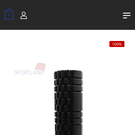
0
100%