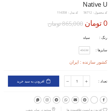
Native U
کد محصول :
56712
کد مدل :
114358
0 تومان
865,000 تومان
رنگ :
سیاه
سایزها :
45CM
کشور سازنده : ایران
تعداد :
افزودن به سبد خرید
افزودن به لیست علاقه‌مندی ها
موجود در سایر شعب