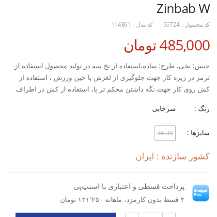
Zinbab W
کد محصول :
56724
کد مدل :
114361
485,000 تومان
جنس: نخی، طرح: ساده،استفاده از نخ پنبه در تولید محصول استفاده از
ترمز در زیره کار جهت جلوگیری از لغزش پا حین ورزش ، استفاده از
کش روی کار جهت نگه داشتن محکم تر پا، استفاده از کش در اطراف
کار ، مناسب استفاده در: تمرین.پلاتس. یوگا ضد حساسیت - ضد بو
رنگ :
سرخابی
سایزها :
36-39
کشور سازنده : ایران
پرداخت قسطی و اعتباری با اسنپ‌پی
۴ قسط بدون کارمزد، ماهانه ۱۲۱٬۲۵۰ تومان