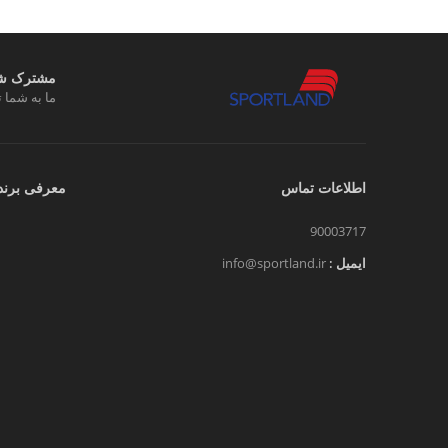
مشترک شوی
ما به شما ت
اطلاعات تماس
معرفی برند
90003717
ایمیل :
info@sportland.ir