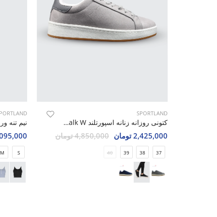
PORTLAND
SPORTLAND
کتونی روزانه زنانه اسپورتلند Cozy Walk W
2,425,000 تومان
4,850,000 تومان
1,095,000 تو
M
S
40
39
38
37