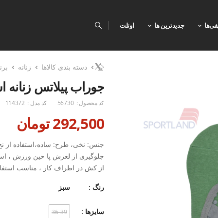
فی‌ها
جدیدترین ها
اوتلت
دسته بندی کالاها
زنانه
برن
جوراب پیلاتس زنانه اسپورتلن
کد محصول :
56730
کد مدل :
114372
292,500 تومان
جنس: نخی، طرح: ساده،استفاده از نخ 
جلوگیری از لغزش پا حین ورزش ، است
از کش در اطراف کار ، مناسب استفاد
رنگ :
سبز
سایزها :
36-39