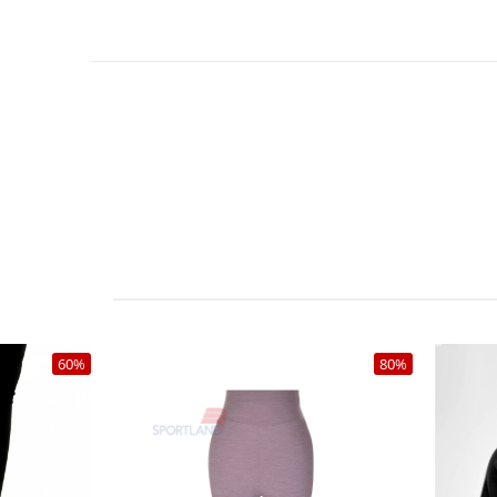
60%
80%