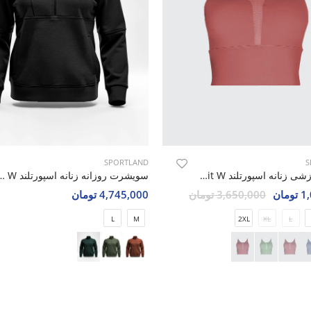
SPORTLAND
S
نیم تنه ورزشی زنانه اسپورتلند Tek Fit W
سویشرت روزانه زنانه اسپورتل
مان
3,650,000 تومان
4,745,000 تومان
L
M
2XL
XL
L