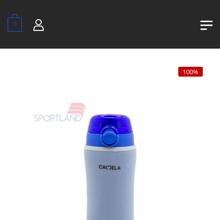
0
100%