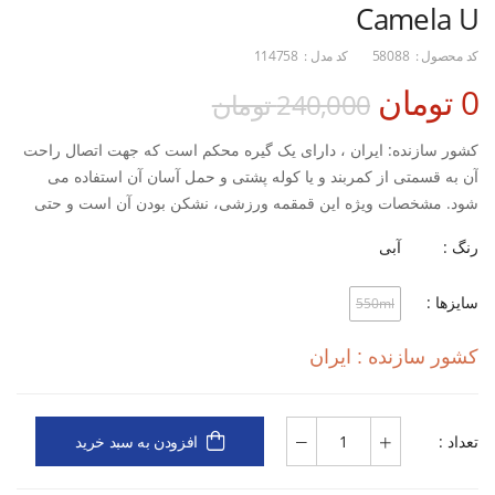
Camela U
کد محصول :
58088
کد مدل :
114758
0 تومان
240,000 تومان
کشور سازنده: ایران ، دارای یک گیره محکم است که جهت اتصال راحت
آن به قسمتی از کمربند و یا کوله پشتی و حمل آسان آن استفاده می
شود. مشخصات ویژه این قمقمه ورزشی، نشکن بودن آن است و حتی
اگر رها شده و به زمین بخورد سالم می‌ماند جنس: پلاستیک فشرده
رنگ :
آبی
نشکن، دارای سری قفل دار جهت نوشیدن آب، نحوه بسته شدن: پیچی،
حجم: 550 میلی لیتر، مناسب استفاده در: تمرین و روزمره
سایزها :
550ml
کشور سازنده : ایران
تعداد :
افزودن به سبد خرید