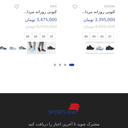
NIKE
ADIDAS
کتونی روزانه مردانه آدیداس Adidas Adidas Ozweego M
کتونی روزانه مردانه نایک Nike Air Jordan 1 Low LX M
3,395,000 تومان
3,475,000 تومان
4,850,000 تومان
6,950,000 تومان
44
43
42
41
44
43
42
41
مشترک شوید تا آخرین اخبار را دریافت کنید