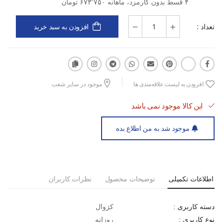
۴ قسط بدون کارمزد، ماهانه ۶۷۳٬۷۵۰ تومان
بخش تحتانی لاستیک که مانع سرخوردگی و سایش زیره کفش می شود .
کتانی سامبا محصول کشور ایران بوده و دارای قالب استاندارد می باشد
تعداد :
افزودن به سبد خرید
پس سایز همیشگی خود را جهت خرید انتخاب بفرمایید
افزودن به لیست علاقه‌مندی ها
موجود در سایر شعب
این کالا موجود نمی باشد
موجود شد به من اطلاع بده
اطلاعات تکمیلی
توضیحات محصول
نظرات کاربران
کژوال
دسته کاربری :
روزانه
نوع کاربری :