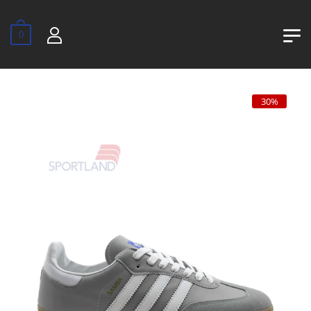
0
30%