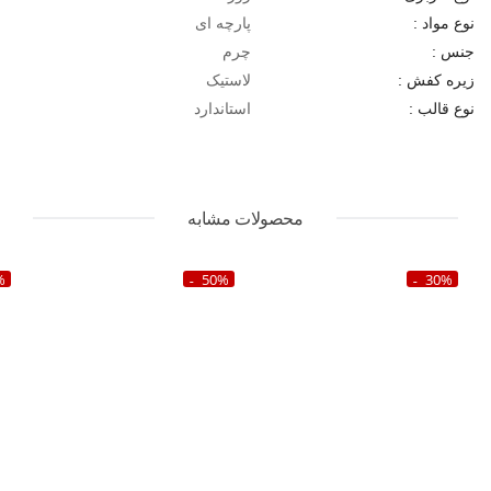
پارچه ای
نوع مواد :
چرم
جنس :
لاستیک
زیره کفش :
استاندارد
نوع قالب :
محصولات مشابه
%
50%
30%