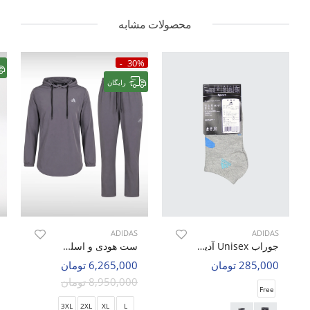
محصولات مشابه
30%
رایگان
ADIDAS
ADIDAS
جوراب Unisex آدیداس Adidas Rom U
ست هودی و اسلش ورزشی زنانه آدیداس Adidas Aero Flex Hoodie W
285,000 تومان
6,265,000 تومان
8,950,000 تومان
Free
3XL
2XL
XL
L