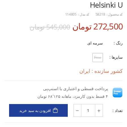
Helsinki U
کد محصول :
58218
کد مدل :
114805
272,500 تومان
545,000 تومان
رنگ :
سرمه ای
سایزها :
Free
کشور سازنده : ایران
پرداخت قسطی و اعتباری با اسنپ‌پی
۴ قسط بدون کارمزد، ماهانه ۶۸٬۱۲۵ تومان
تعداد :
افزودن به سبد خرید