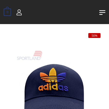
0
50%