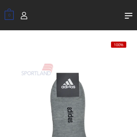
0
100%