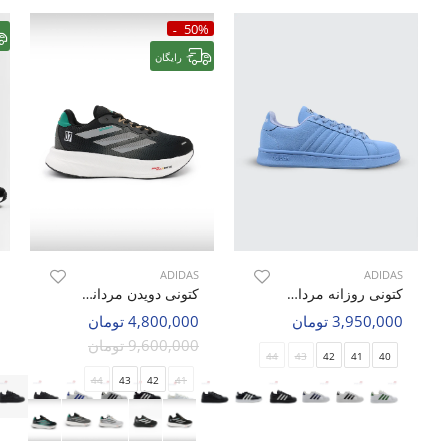
50%
رایگان
ADIDAS
ADIDAS
کتونی روزانه مردانه آدیداس Adidas Grand Court 2.0 M
کتونی دویدن مردانه آدیداس Adidas Super Nova M
3,950,000 تومان
4,800,000 تومان
9,600,000 تومان
44
43
42
41
40
44
43
42
41