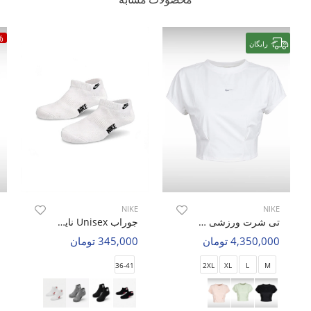
%
رایگان
NIKE
NIKE
تی شرت ورزشی زنانه نایک Nike Motion Glow W
جوراب Unisex نایک Nike Roam U
4,350,000 تومان
345,000 تومان
36-41
2XL
XL
L
M