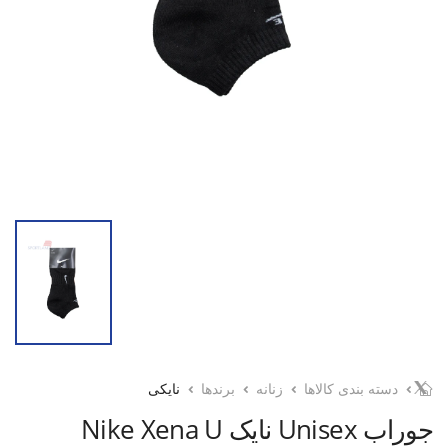
دسته بندی کالاها
زنانه
برندها
نایکی
جوراب Unisex نایک Nike Xena U