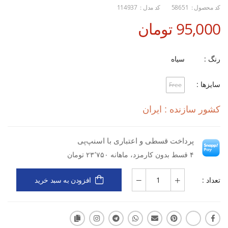
کد محصول :
58651
کد مدل :
114937
95,000 تومان
رنگ :
سیاه
سایزها :
Free
کشور سازنده : ایران
پرداخت قسطی و اعتباری با اسنپ‌پی
۴ قسط بدون کارمزد، ماهانه ۲۳٬۷۵۰ تومان
تعداد :
افزودن به سبد خرید