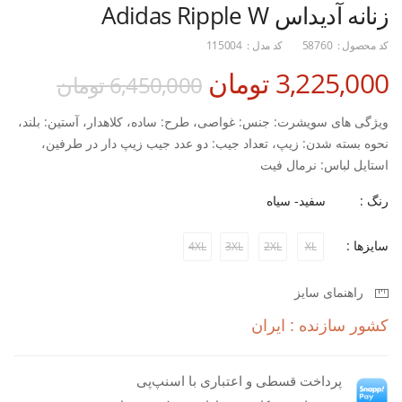
زنانه آدیداس Adidas Ripple W
کد محصول :
58760
کد مدل :
115004
3,225,000 تومان
6,450,000 تومان
ویژگی های سویشرت: جنس: غواصی، طرح: ساده، کلاهدار، آستین: بلند،
نحوه بسته شدن: زیپ، تعداد جیب: دو عدد جیب زیپ دار در طرفین،
استایل لباس: نرمال فیت
ویژگی های شلوار: جنس: غواصی، کمر: کشی، نحوه بسته شدن: بندی،
رنگ :
سفید- سیاه
نوع فاق: متوسط، تعداد جیب: دو عدد جیب زیپ دار در طرفین، طرح:
ساده، استایل لباس: نرمال فیت، مناسب استفاده در: تمرین و روزمره
سایزها :
4XL
3XL
2XL
XL
راهنمای سایز
کشور سازنده : ایران
پرداخت قسطی و اعتباری با اسنپ‌پی