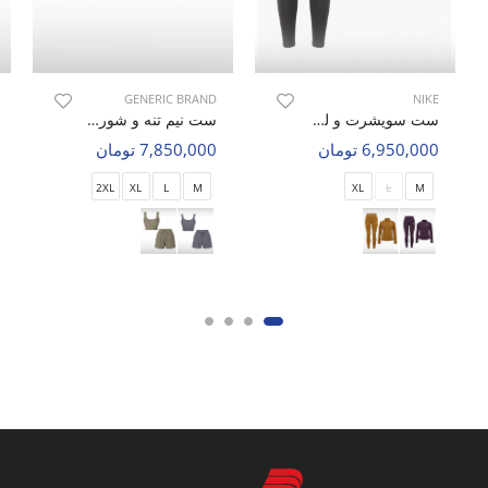
GENERIC BRAND
NIKE
ست سویشرت و لگ ورزشی زنانه نایک Nike Pro Motion W
ست نیم تنه و شورتک ورزشی زنانه بدون برند Active Charm W
6,950,000 تومان
7,850,000 تومان
2XL
XL
L
M
XL
L
M