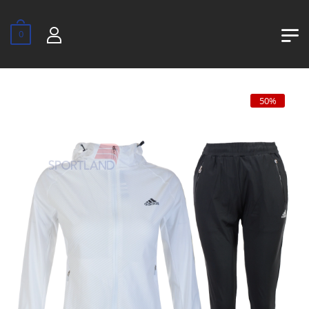
0
50%