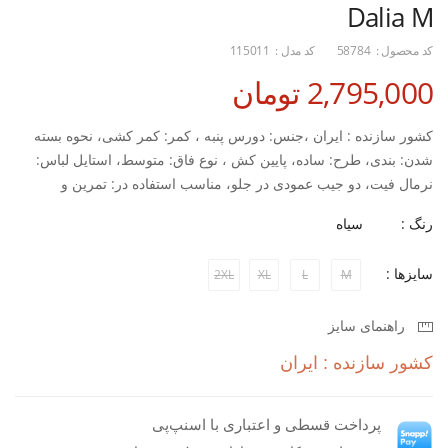
Dalia M
کد محصول :
58784
کد مدل :
115011
2,795,000 تومان
کشور سازنده : ایران ،جنس: دورس پنبه ، کمر: کمر کشی، نحوه بسته
شدن: بندی، طرح: ساده، پایین کش ، نوع فاق: متوسط، استایل لباس:
نرمال فیت، دو جیب عمودی در جلو، مناسب استفاده در: تمرین و
روزمره
رنگ :
سیاه
سایزها :
2XL
XL
L
M
راهنمای سایز
کشور سازنده : ایران
پرداخت قسطی و اعتباری با اسنپ‌پی