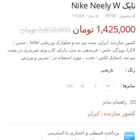
نایک Nike Neely W
کد محصول :
59708
کد مدل :
115266
1,425,000 تومان
2,850,000 تومان
کشور سازنده: ایران، ست نیم تنه و شلوارک ورزشی Nike ، جنس :
لاکرا، ویژگی خاص : فرمدهی به بدن، دارای کاپ وبند ضربدری در پشت
نیم تنه ،استایل لباس : جذب ، مورد استفاده در : تمرین و ورزش
رنگ :
نارنجی
سایزها :
2XL
XL
L
M
راهنمای سایز
کشور سازنده : ایران
پرداخت قسطی و اعتباری با اسنپ‌پی