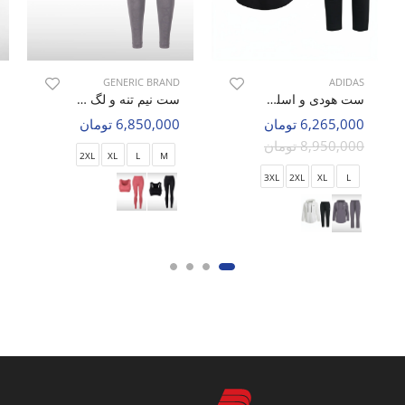
GENERIC BRAND
ADIDAS
ست هودی و اسلش ورزشی زنانه آدیداس Adidas Aero Flex Hoodie W
ست نیم تنه و لگ ورزشی زنانه بدون برند Elegant Fit W
6,265,000 تومان
6,850,000 تومان
8,950,000 تومان
2XL
XL
L
M
3XL
2XL
XL
L