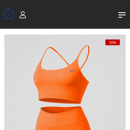
0
50%