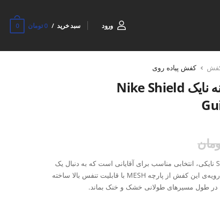
0
ورود
سبد خرید
0 تومان
فش
کفش پیاده روی
کتونی پیاده روی مردانه نایک Nike Shield
Gu
کفش Shield Guide10 Over Size M نایکی، انتخابی مناسب برای آقایانی است که به دنبال یک
کفش پیاده‌روی سبک و راحت هستند. رویه‌ی این کفش از پارچه MESH با قابلیت تنفس بالا ساخته
و پا در طول مسیرهای طولانی خشک و خنک بماند.
اردشده به پا را کاهش داده و ثبات بیشتری روی سطوح
مختلف ایجاد می‌کند. طراحی ارگونومیک و فرم Over Size نیز باعث فیت بهتر پا شده و راحتی