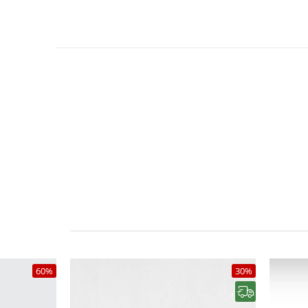
60%
30%
رایگان