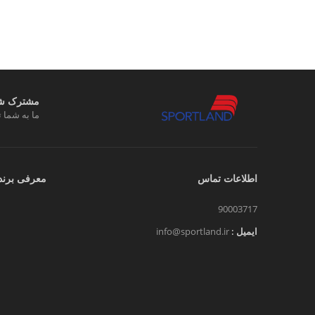
مشترک شوی
ما به شما ت
اطلاعات تماس
معرفی برند
90003717
ایمیل :
info@sportland.ir