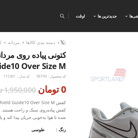
فی‌ها
جدیدترین ها
اوتلت
دسته بندی کالاها
مردانه
ک
ide10 Over Size M
کد محصول :
59799
کد مدل :
115301
0 تومان
1,950,000 تومان
شده تا هوا به‌خوبی جریان پیدا کند 
زیره‌ی نرم و مقاوم این مدل، فشار و
رنگ :
طوسی