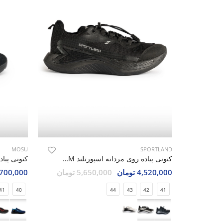
MOSU
SPORTLAND
کتونی پیاده روی مردانه اسپورتلند Active Steps M
4,520,000 تومان
5,650,000 تومان
3,700,000 تو
41
40
44
43
42
41