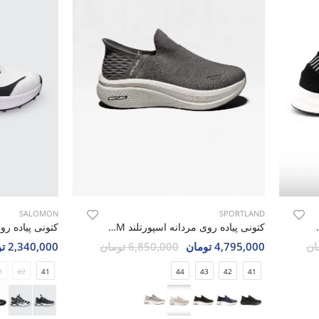
SALOMON
SPORTLAND
MOSU Soft Step
کتونی پیاده روی مردانه اسپورتلند Lite Sprint M
4,795,000 تومان
6,850,000 تومان
2,340,000 تومان
3
42
41
44
43
42
41