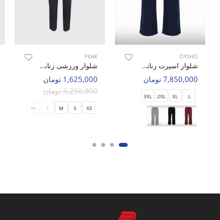
PEAK
OYSHO
شلوار اسپرت زنانه اویشو Free Motion W
شلوار ورزشی زنانه پیک Vibe Stretch W
7,850,000 تومان
1,625,000 تومان
3,250,000 تومان
3XL
2XL
XL
L
XL
L
M
S
XS