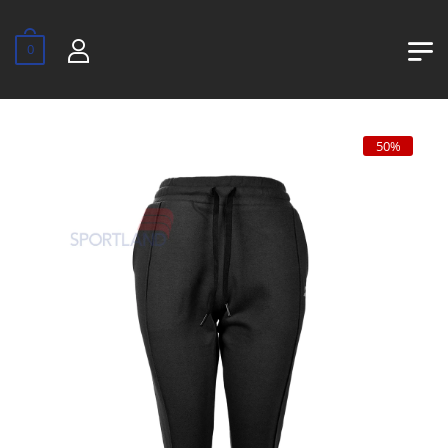
0
50%