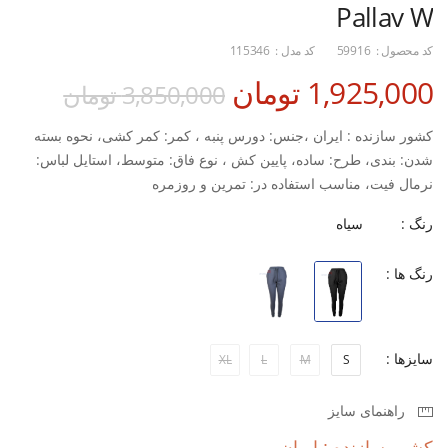
Pallav W
کد محصول :
59916
کد مدل :
115346
1,925,000 تومان
3,850,000 تومان
کشور سازنده : ایران ،جنس: دورس پنبه ، کمر: کمر کشی، نحوه بسته
شدن: بندی، طرح: ساده، پایین کش ، نوع فاق: متوسط، استایل لباس:
نرمال فیت، مناسب استفاده در: تمرین و روزمره
رنگ :
سیاه
رنگ ها :
سایزها :
XL
L
M
S
راهنمای سایز