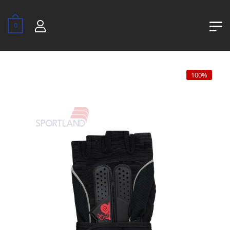
0
100%