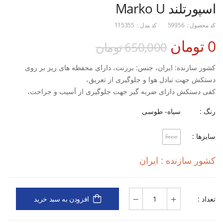
اسپورتلند Marko U
کد محصول :
59956
کد مدل :
115355
0 تومان
650,000 تومان
کشور سازنده: ایران، جنس: برزنت، دارای محفظه های ریز بر روی
دستکش جهت تبادل هوا و جلوگیری از تعریق،
کفی دستکش دارای ضربه گیر جهت جلوگیری از آسیب و جراحت،
مناسب رانندگی، بدنسازی، دوچرخه سواری و...
رنگ :
سیاه- طوسی
سایزها :
Free
کشور سازنده : ایران
تعداد :
افزودن به سبد خرید