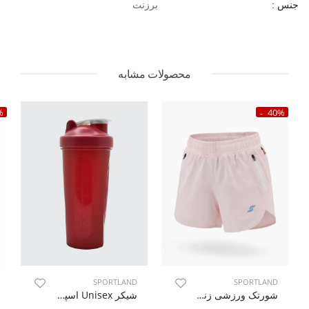
برزنت
جنس :
محصولات مشابه
%
40%
SPORTLAND
SPORTLAND
شورتک ورزشی زنانه اسپورتلند SHIFT Motion W
شیکر Unisex اسپورتلند Core Shake U