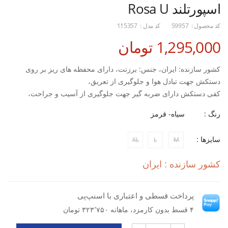
اسپورتلند Rosa U
کد محصول :
59957
کد مدل :
115357
1,295,000 تومان
کشور سازنده: ایران، جنس: برزنت، دارای محفظه های ریز بر روی
دستکش جهت تبادل هوا و جلوگیری از تعریق،
کفی دستکش دارای ضربه گیر جهت جلوگیری از آسیب و جراحت،
مناسب رانندگی، بدنسازی، دوچرخه سواری و...
رنگ :
سیاه- قرمز
سایزها :
XL
L
M
کشور سازنده : ایران
پرداخت قسطی و اعتباری با اسنپ‌پی
۴ قسط بدون کارمزد، ماهانه ۳۲۳٬۷۵۰ تومان