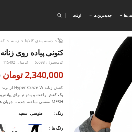
فی‌ها
جدیدترین ها
اوتلت
دسته بندی کالاها
زنانه
کف
کتونی پیاده روی زنانه اسپورتلن
کد محصول :
60098
کد مدل :
115402
2,340,000 تومان
0
کفش زنانه W
یک کفش راحت و بادوام برای پیاده‌رو
MESH تنفسی ساخته شده تا جریان
فعالیت‌های طولانی‌مدت خنک و خشک ب
رنگ :
طوسی- سفید
رنگ ها :
زیره‌ی PU سبک و مقاوم، علاوه