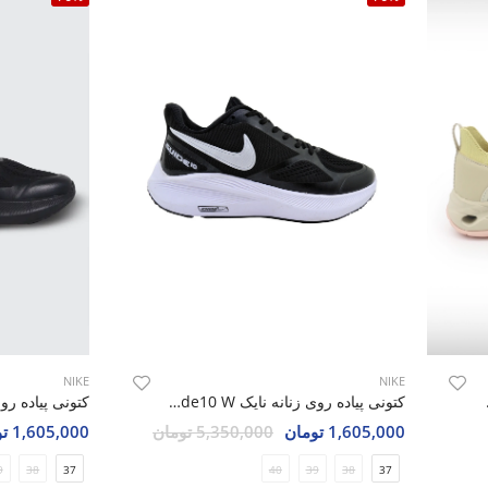
NIKE
NIKE
Vico R
کتونی پیاده روی زنانه نایک Nike Shield Guide10 W
1,605,000 تومان
5,350,000 تومان
1,605,000 تومان
9
38
37
40
39
38
37