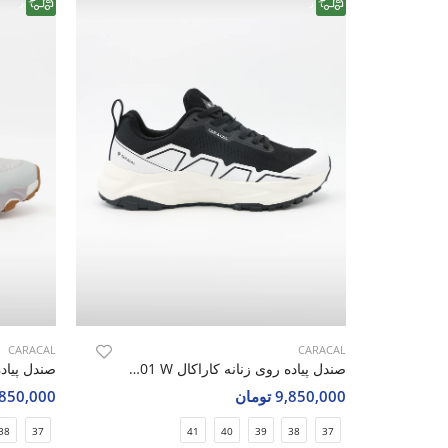
رایگان
رایگان
CARACAL
CARACAL
صندل پیاده روی زنانه کاراکال Caracal Caracal 4601 W
9,850,000 تومان
9,850,000 تو
38
37
41
40
39
38
37