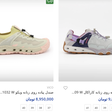
رایگان
VICO
صندل پیاده روی زنانه کاراکال Caracal Caracal 4609 W
صندل پیاده روی زنانه ویکو 1032 W
مان
8,950,000 تومان
40
39
38
37
41
40
39