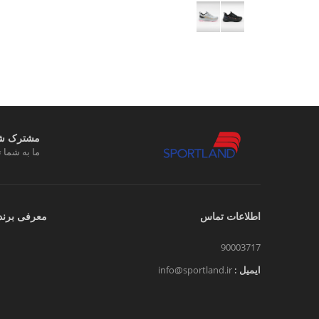
مشترک شوی
ما به شما ت
اطلاعات تماس
معرفی برند
90003717
ایمیل :
info@sportland.ir