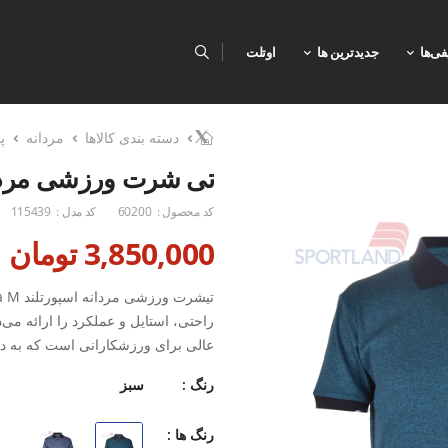
فی‌ها
جدیدترین ها
اوتلت
دسته بندی کالاها
مردانه
پ
تی شرت ورزشی مردانه اسپ
کد محصول :
60200
کد مدل :
115439
3,850,000 تومان
راحتی، استایل و عملکرد را ارائه می‌د
عالی برای ورزشکارانی است که به دن
رنگ :
سبز
ویژگی‌های منحصر به فرد:
جنس پارچه: ریپ پنبه با بافت مخص
رنگ ها :
سبکی و انعطاف: حرکت آزادانه بدو