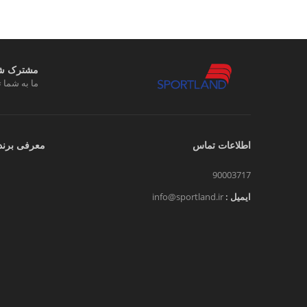
مشترک شوی
ما به شما ت
اطلاعات تماس
معرفی برند
90003717
ایمیل :
info@sportland.ir