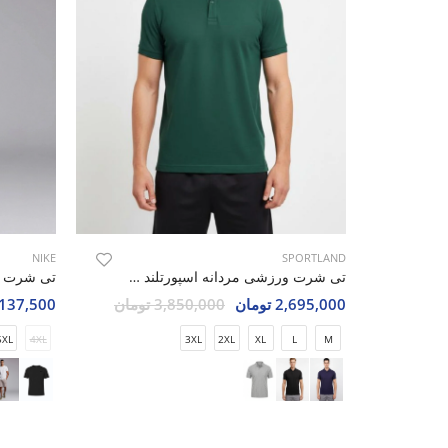
NIKE
SPORTLAND
تی شرت ورزشی مردانه اسپورتلند SHIFT Active M
2,695,000 تومان
3,850,000 تومان
2,137,500 تو
5XL
4XL
3XL
2XL
XL
L
M