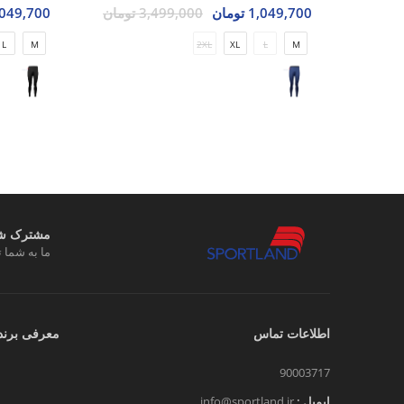
1,049,700 تومان
3,499,000 تومان
1,049,700 تو
L
M
2XL
XL
L
M
مشترک شوی
ما به شما ت
اطلاعات تماس
معرفی برند
90003717
ایمیل :
info@sportland.ir