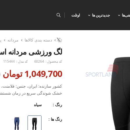
فی‌ها
جدیدترین ها
اوتلت
دسته بندی کالاها
مردانه
پ
لگ ورزشی مردانه اسپورتلند
کد محصول :
60264
کد مدل :
115444
1,049,700 تومان
0
کشور سازنده: ایران، جنس: فلامنت، ک
خشک شوندگی سریع در زمان شستشو، ا
رنگ :
سیاه
رنگ ها :