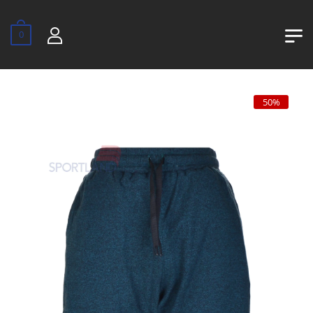
0
50%