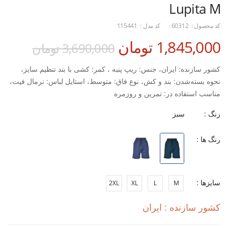
Lupita M
کد محصول :
60312
کد مدل :
115441
1,845,000 تومان
3,690,000 تومان
کشور سازنده: ایران، جنس: ریپ پنبه ، کمر: کشی با بند تنظیم سایز،
نحوه بسته‌شدن: بند و کش، نوع فاق: متوسط، استایل لباس: نرمال فیت،
مناسب استفاده در: تمرین و روزمره
رنگ :
سبز
رنگ ها :
سایزها :
2XL
XL
L
M
کشور سازنده : ایران