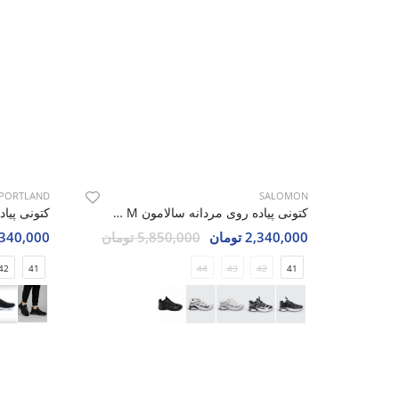
PORTLAND
SALOMON
کتونی پیاده روی مردانه سالامون Merrell Walk M
2,340,000 تومان
5,850,000 تومان
2,340,000 تو
42
41
44
43
42
41