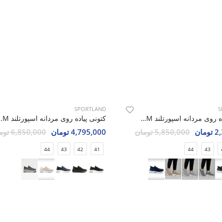
SPORTLAND
S
کتونی پیاده روی مردانه اسپورتلند Hyper Craze M
کتونی پیاده روی مردان
مان
5,850,000 تومان
4,795,000 تومان
6,850,000 تومان
44
43
42
41
44
43