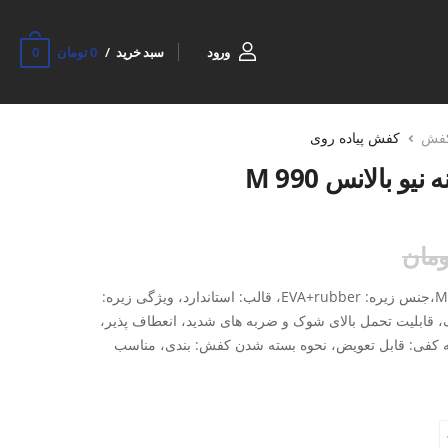
0
ورود
سبد خرید
0 تومان
فش
کفش پیاده روی
و بالانس 990 M
کشور سازنده: ایران،جنس رویه: Mesh،جنس زیره: EVA+rubber، قالب: استاندارد، ویژگی زیره:
، قابلیت تحمل بالای شوک و ضربه های شدید، انعطاف پذیر،
به کفی: قابل تعویض، نحوه بسته شدن کفش: بندی، مناسب