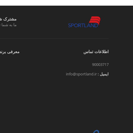
مشترک شوی
ما به شما ت
اطلاعات تماس
معرفی برند
90003717
ایمیل :
info@sportland.ir