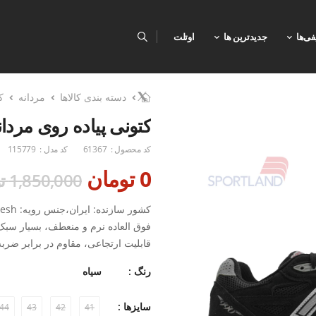
فی‌ها
جدیدترین ها
اوتلت
دسته بندی کالاها
مردانه
ک
کتونی پیاده روی مردانه نی
کد محصول :
61367
کد مدل :
115779
0 تومان
1,850,000 تومان
فوق العاده نرم و منعطف، بسیار سبک
قابلیت ارتجاعی، مقاوم در برابر ضر
استفاده در: روزمره،تمرین،ورزش
رنگ :
سیاه
سایزها :
44
43
42
41