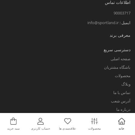
اطلاعات تماس
90003717
ایمیل :
info@sportland.ir
معرفی برند
دسترسی سریع
صفحه اصلی
باشگاه مشتریان
محصولات
وبلاگ
تماس با ما
آدرس شعب
درباره ما
خدمات مشتریان
خانه
محصولات
علاقه‌مندی ها
حساب کاربری
سبد خرید
سوالات متداول