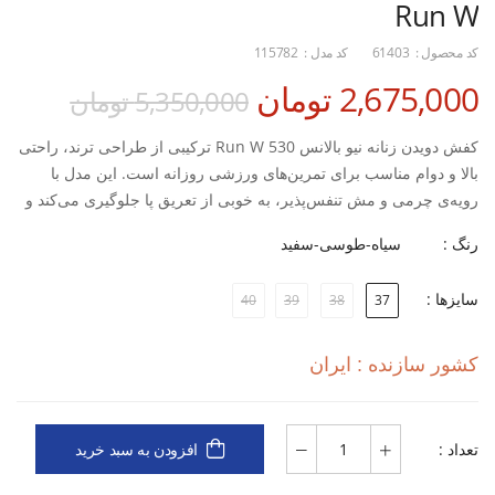
Run W
کد محصول :
61403
کد مدل :
115782
2,675,000 تومان
5,350,000 تومان
کفش دویدن زنانه نیو بالانس 530 Run W ترکیبی از طراحی ترند، راحتی
بالا و دوام مناسب برای تمرین‌های ورزشی روزانه است. این مدل با
رویه‌ی چرمی و مش تنفس‌پذیر، به خوبی از تعریق پا جلوگیری می‌کند و
در تمرین‌های طولانی، حس سبکی و تهویه مطلوب را حفظ می‌کند.
رنگ :
سیاه-طوسی-سفید
سایزها :
40
39
38
37
زیره‌ی ساخته‌شده از ترکیب EVA و Rubber، بسیار نرم، منعطف و
مقاوم در برابر ضربه است؛ دقیقاً همان چیزی که برای دویدن، پیاده‌روی یا
ورزش‌های روزانه نیاز دارید. دوخت صنعتی دقیق بین رویه و زیره،
کشور سازنده : ایران
استحکام و ماندگاری این کفش را افزایش می‌دهد و از جدا شدن قطعات
جلوگیری می‌کند.
تعداد :
افزودن به سبد خرید
این مدل در رنگ‌بندی متنوع و سایزبندی استاندارد بانوان عرضه شده و به