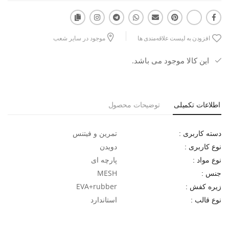
راحتی با استایل‌های اسپرت ،ست می‌شود. با وجود کیفیت بالا، نیو بالانس
530 زنانه در اسپورتلند با قیمتی اقتصادی عرضه شده و یکی از
پرفروش‌ترین انتخاب‌های بانوان ورزش‌دوست به شمار می‌رود.
افزودن به لیست علاقه‌مندی ها
موجود در سایر شعب
این کالا موجود می باشد.
اطلاعات تکمیلی
توضیحات محصول
تمرین و فیتنس
دسته کاربری :
دویدن
نوع کاربری :
پارچه ای
نوع مواد :
MESH
جنس :
EVA+rubber
زیره کفش :
استاندارد
نوع قالب :