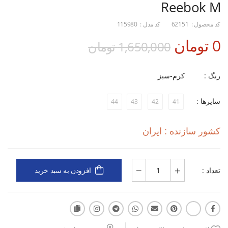
Reebok M
کد محصول :
62151
کد مدل :
115980
0 تومان
1,650,000 تومان
رنگ :
کرم-سبز
سایزها :
44
43
42
41
کشور سازنده : ایران
تعداد :
افزودن به سبد خرید