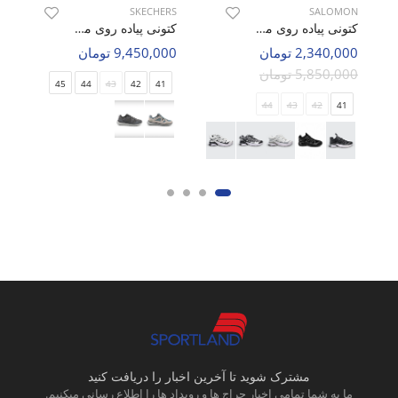
SKECHERS
SALOMON
کتونی پیاده روی مردانه سالامون Merrell Walk M
کتونی پیاده روی مردانه اسکیچرز Quantum Flex M
2,340,000 تومان
9,450,000 تومان
5,850,000 تومان
45
44
43
42
41
44
43
42
41
مشترک شوید تا آخرین اخبار را دریافت کنید
ما به شما تمامی اخبار حراج ها و رویداد ها را اطلاع رسانی میکنیم.