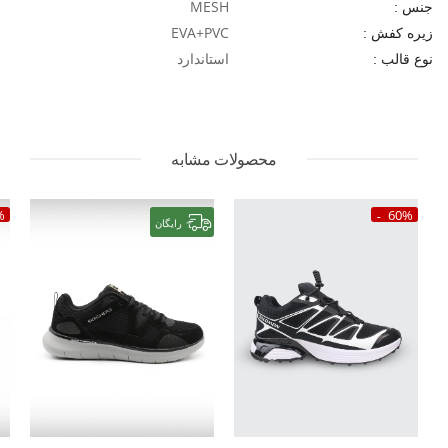
MESH
جنس :
EVA+PVC
زیره کفش :
استاندارد
نوع قالب :
محصولات مشابه
%
60%
رایگان