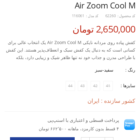
Air Zoom Cool M
کد محصول :
62260
کد مدل :
116061
2,650,000 تومان
کفش پیاده روی مردانه نایکی Air Zoom Cool M یک انتخاب عالی برای
کسانی است که به دنبال یک کفش سبک و انعطاف‌پذیر هستند. این کفش
با طراحی مدرن و جذاب خود نه تنها ظاهر شیک و زیبایی دارد، بلکه
عملکرد بالایی را نیز ارائه می‌دهد. با استفاده از تکنولوژی‌های پیشرفته،
رنگ :
سفید-سبز
این کفش تضمین می‌کند که حتی در طولانی‌ترین روزها راحتی شما حفظ
شود.
سایزها :
44
43
42
41
یکی از ویژگی‌های برجسته این محصول، قابلیت تنفس عالی آن است که
کشور سازنده : ایران
موجب می‌شود پاها در طول استفاده طولانی‌مدت خنک و خشک بمانند. در
کنار این، کیفیت بالای ساخت Air Zoom Cool به شما اطمینان می‌دهد که
این کفش به مدت طولانی و بدون از دست دادن ویژگی‌های اولیه خود
پرداخت قسطی و اعتباری با اسنپ‌پی
قابل استفاده خواهد بود.
۴ قسط بدون کارمزد، ماهانه ۶۶۲٬۵۰۰ تومان
لذت بردن از راحتی و عملکرد بالا در هر قدم