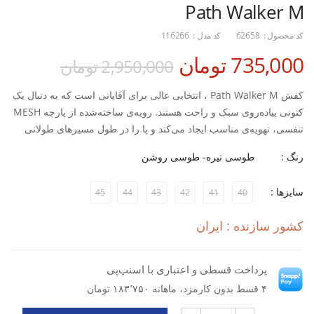
Path Walker M
کد محصول :
62658
کد مدل :
116266
735,000 تومان
2,950,000 تومان
کفش Path Walker M ، انتخابی عالی برای آقایانی است که به دنبال یک
کتونی پیاده‌روی سبک و راحت هستند. رویه‌ی ساخته‌شده از پارچه MESH
تنفسی، تهویه‌ی مناسب ایجاد می‌کند و پا را در طول مسیرهای طولانی
خشک و خنک نگه می‌دارد.
رنگ :
طوسی تیره- طوسی روشن
زیره‌ی PU مقاوم و سبک، علاوه بر جذب ضربه، ثبات و تعادل بیشتری
هنگام پیاده‌روی فراهم می‌کند. طراحی قالب استاندارد این کفش باعث
سایزها :
45
44
43
42
41
40
فیت مناسب روی پا شده و راحتی آن را در استفاده طولانی‌مدت تضمین
می‌کند. این مدل برای تمرین‌های سبک، پیاده‌روی روزانه و حتی استایل
کشور سازنده : ایران
ورزشی شهری انتخابی کاربردی است.
با خرید این کفش پیاده‌روی نایکی مردانه از فروشگاه اینترنتی اسپورتلند،
می‌توانید از شرایط خرید اقساطی کفش ورزشی بهره‌مند شوید و یک
پرداخت قسطی و اعتباری با اسنپ‌پی
انتخاب راحت، سبک و بادوام برای تمرین و پیاده‌روی روزانه داشته باشید.
۴ قسط بدون کارمزد، ماهانه ۱۸۳٬۷۵۰ تومان
ویژگی‌ها: