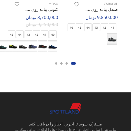
MOSU
CARACAL
صندل پیاده روی مردانه کاراکال Caracal Caracal 4604 M
کتونی پیاده روی مردانه MOSU Air Sprint M
9,850,000 تومان
3,700,000 تومان
9,250,000 تومان
46
45
44
43
42
41
45
44
43
42
41
40
مشترک شوید تا آخرین اخبار را دریافت کنید
ما به شما تمامی اخبار حراج ها و رویداد ها را اطلاع رسانی میکنیم.