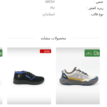
MESH
جنس :
PU
زیره کفش :
استاندارد
نوع قالب :
محصولات مشابه
60%
رایگان