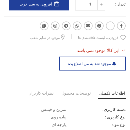
تعداد :
افزودن به سبد خرید
رویه MESH تنفسی برای تهویه بهتر و جلوگیری از تعریق
زیره PU سبک و مقاوم با خاصیت ضربه‌گیری
افزودن به لیست علاقه‌مندی ها
موجود در سایر شعب
این کالا موجود نمی باشد
قالب استاندارد برای راحتی در استفاده طولانی‌مدت
موجود شد به من اطلاع بده
مناسب برای پیاده‌روی روزانه، تمرین‌های سبک و استایل ورزشی
اطلاعات تکمیلی
توضیحات محصول
نظرات کاربران
طراحی اسپرت و مدرن با وزن سبک
تمرین و فیتنس
دسته کاربری :
پیاده روی
نوع کاربری :
پارچه ای
نوع مواد :