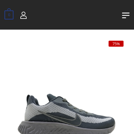
0
75%