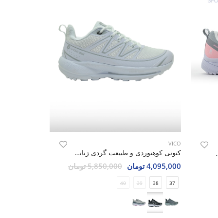
VICO
کتونی کوهنوردی و طبیعت گردی زنانه ویکو Vico Nexus W
نانه ویکو WINGS PRO 3 W
4,095,000 تومان
5,850,000 تومان
40
39
38
37