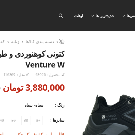
فی‌ها
جدیدترین ها
اوتلت
دسته بندی کالاها
زنانه
کف
Venture W
کد محصول :
63026
کد مدل :
116369
3,880,000 تومان
0
رنگ :
سیاه- سیاه
سایزها :
40
39
38
37