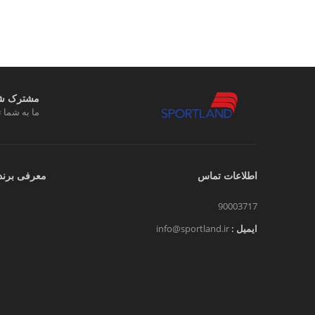
مشترک شوی
ما به شما ت
اطلاعات تماس
معرفی برند
90003717
ایمیل :
info@sportland.ir