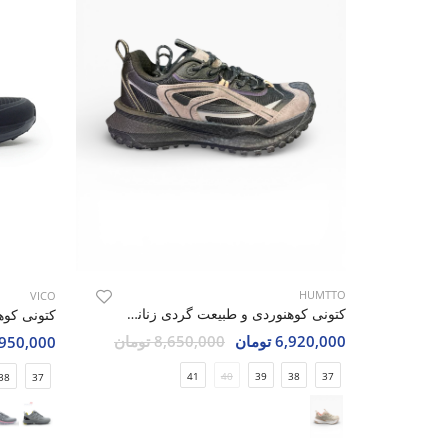
HUMTTO
VICO
کتونی کوهنوردی و طبیعت گردی زنانه Humtto Humtto Mountain W
6,920,000 تومان
8,650,000 تومان
8,950,000 تو
41
40
39
38
37
38
37