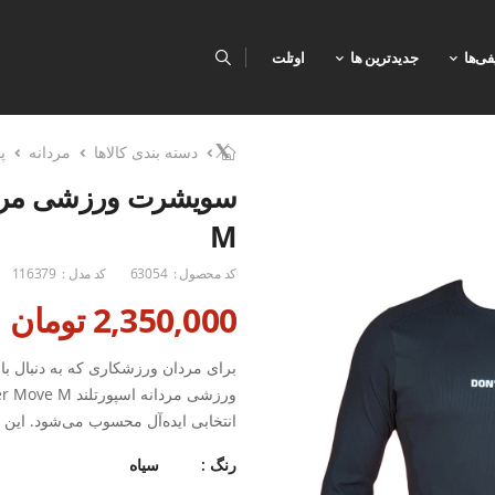
فی‌ها
جدیدترین ها
اوتلت
دسته بندی کالاها
مردانه
پ
M
کد محصول :
63054
کد مدل :
116379
2,350,000 تومان
برای مردان ورزشکاری که به دنبال 
انتخابی ایده‌آل محسوب می‌شود. ای
فعالیت‌های ورزشی شما خواهد بود.
رنگ :
سیاه