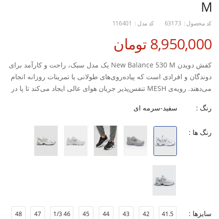
M
کد محصول :
63173
کد مدل :
116401
8,950,000 تومان
کفش دویدن New Balance 530 M یک مدل سبک، راحت و کارآمد برای
دوندگان و افرادی است که پیاده‌روی‌های طولانی یا تمرینات روزانه انجام
می‌دهند. رویه‌ی MESH تنفس‌پذیر جریان هوای عالی ایجاد می‌کند تا پا در
طول فعالیت خنک و خشک بماند. زیره ترکیبی EVA + Rubber نیز تعادل
رنگ :
سفید-سرمه ای
ایده‌آلی بین ضربه‌گیری، چسبندگی و دوام فراهم می‌کند تا هر قدم نرم‌تر
و ایمن‌تر باشد.
رنگ ها :
این مدل با قالب کوچک طراحی شده و فیت جمع‌وجورتری ارائه می‌دهد؛
بنابراین برای افرادی که احساس فیت دقیق‌تر و تنگ‌تر را می‌پسندند
انتخاب مناسبی است. ظاهر اسپرت و مدرن NB 530 باعث شده در کنار
عملکرد، برای استایل روزمره هم محبوب باشد.
ویژگی ها:
رویه MESH با تهویه فوق‌العاده
سایزها :
48
47
46 1/3
45
44
43
42
41.5