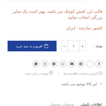
زیره EVA + Rubber با جذب ضربه و چسبندگی بالا
قالب این کفش کوچک می باشد، بهتر است یک سایز
بزرگتر انتخاب نمایید.
مناسب دویدن، تمرینات روزانه و استفاده شهری
کشور سازنده : ایران
طراحی سبک با راحتی طولانی‌مدت
تعداد :
افزودن به سبد خرید
قالب کوچک برای فیت جمع‌وجورتر
افزودن به لیست علاقه‌مندی ها
موجود در سایر شعب
این کالا موجود می باشد.
اطلاعات تکمیلی
توضیحات محصول